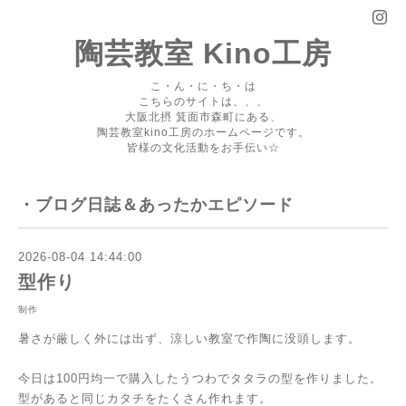
陶芸教室 Kino工房
こ・ん・に・ち・は
こちらのサイトは、、、
大阪北摂 箕面市森町にある、
陶芸教室kino工房のホームページです。
皆様の文化活動をお手伝い☆
・ブログ日誌＆あったかエピソード
2026-08-04 14:44:00
型作り
制作
暑さが厳しく外には出ず、涼しい教室で作陶に没頭します。
今日は100円均一で購入したうつわでタタラの型を作りました。
型があると同じカタチをたくさん作れます。