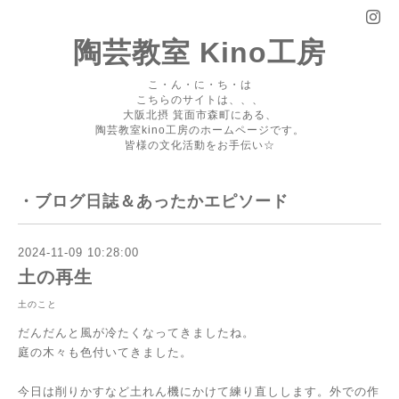
陶芸教室 Kino工房
こ・ん・に・ち・は
こちらのサイトは、、、
大阪北摂 箕面市森町にある、
陶芸教室kino工房のホームページです。
皆様の文化活動をお手伝い☆
・ブログ日誌＆あったかエピソード
2024-11-09 10:28:00
土の再生
土のこと
だんだんと風が冷たくなってきましたね。
庭の木々も色付いてきました。
今日は削りかすなど土れん機にかけて練り直しします。外での作