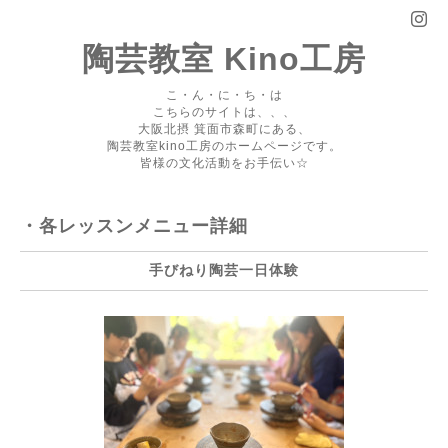
陶芸教室 Kino工房
こ・ん・に・ち・は
こちらのサイトは、、、
大阪北摂 箕面市森町にある、
陶芸教室kino工房のホームページです。
皆様の文化活動をお手伝い☆
・各レッスンメニュー詳細
手びねり陶芸一日体験