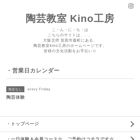
陶芸教室 Kino工房
こ・ん・に・ち・は
こちらのサイトは、、、
大阪北摂 箕面市森町にある、
陶芸教室kino工房のホームページです。
皆様の文化活動をお手伝い☆
・営業日カレンダー
every Friday
指定なし
陶芸体験
・トップページ
・一日体験＆会員コース☆ ご予約はコチラです☆