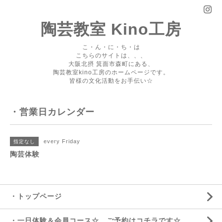
陶芸教室 Kino工房
こ・ん・に・ち・は
こちらのサイトは、、、
大阪北摂 箕面市森町にある、
陶芸教室kino工房のホームページです。
皆様の文化活動をお手伝い☆
・営業日カレンダー
every Friday
指定なし
陶芸体験
・トップページ
・一日体験＆会員コース☆ ご予約はコチラです☆