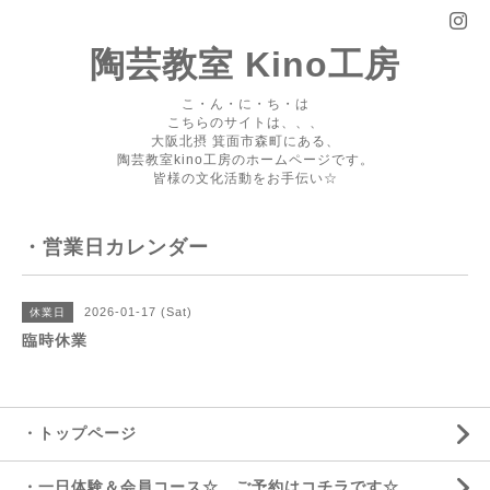
陶芸教室 Kino工房
こ・ん・に・ち・は
こちらのサイトは、、、
大阪北摂 箕面市森町にある、
陶芸教室kino工房のホームページです。
皆様の文化活動をお手伝い☆
・営業日カレンダー
2026-01-17 (Sat)
休業日
臨時休業
・トップページ
・一日体験＆会員コース☆ ご予約はコチラです☆