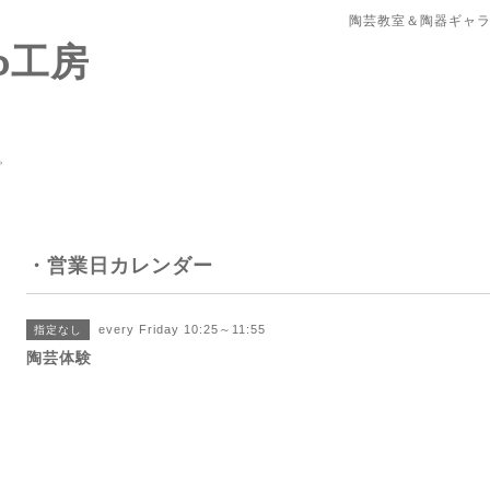
陶芸教室＆陶器ギャラ
o工房
。
・営業日カレンダー
every Friday 10:25～11:55
指定なし
陶芸体験