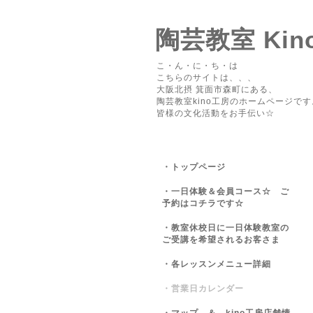
陶芸教室 Kin
こ・ん・に・ち・は
こちらのサイトは、、、
大阪北摂 箕面市森町にある、
陶芸教室kino工房のホームページです
皆様の文化活動をお手伝い☆
・トップページ
・一日体験＆会員コース☆ ご
予約はコチラです☆
・教室休校日に一日体験教室の
ご受講を希望されるお客さま
・各レッスンメニュー詳細
・営業日カレンダー